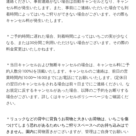
連絡ください。事前連絡がない場合は自動キャンセルとなり、キャン
セル料が発生いたします。また、事前にご連絡いただいた場合でも到
着時間によってはいちご狩りができない場合がございます。その際も
キャンセル料が発生いたします。
＊ご予約時間に遅れた場合、到着時間によってはいちごの実が少なく
なる、または30分間ご利用いただけない場合がございます。その際の
料金変更はいたしかねます。
＊当日キャンセルおよび無断キャンセルの場合は、キャンセル料(ご予
約人数分100%)を頂戴いたします。キャンセルのご連絡は、前日の営
業時間内
(10:00〜16:00)までにお電話にてお願いいたします。
(定休日
の翌日のキャンセルをされる場合は前々日までにご連絡ください)。な
お規定に反するキャンセルがあった場合、以降のご予約をお断りする
場合がございます。
詳しくはキャンセルポリシーページをご確認くだ
さい。
＊
リュックなどの背中に背負うお荷物と大きいお荷物は、いちごを傷
つけてしまう恐れがあるため
いちご狩りスペースへのお持ち込みはで
きません。園内に
荷物置きがございますが、管理はご自身でお願いい