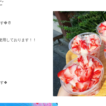
ご
🍓🥛
%使用しております！！
す🍀