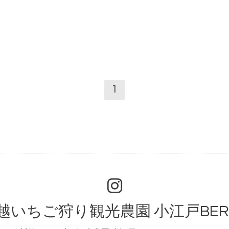
1
越いちご狩り観光農園 小江戸BER