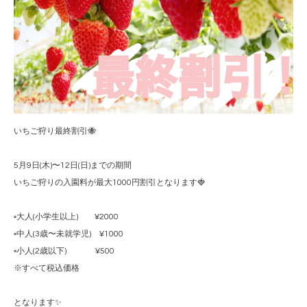
いちご狩り最終割引🐝
5月9日(木)〜12日(日)までの期間
いちご狩りの入園料が最大1000円割引となります🍓
▫️大人(小学生以上) ¥2000
▫️中人(3歳〜未就学児) ¥1000
▫️小人(2歳以下) ¥500
※すべて税込価格
となります✨