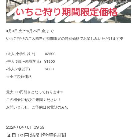
4月9日(火)〜4月26日(金)まで
いちご狩りのご入園料が期間限定の特別価格でお楽しみいただけます🍓
▫️大人(小学生以上) ¥2500
▫️中人(3歳〜未就学児) ¥1800
▫️小人(2歳以下) ¥600
※全て税込価格
最大500円引きとなっております✨
この機会にぜひご来園ください！
お問い合わせ、ご予約はお電話のみ📞
2024
/
04
/
01 09:59
4月19日特別営業時間