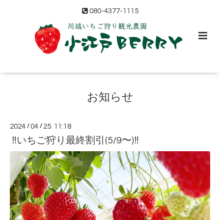
080-4377-1115
お知らせ
2024
/
04
/
25 11:18
‼️いちご狩り最終割引(5/9〜)‼️